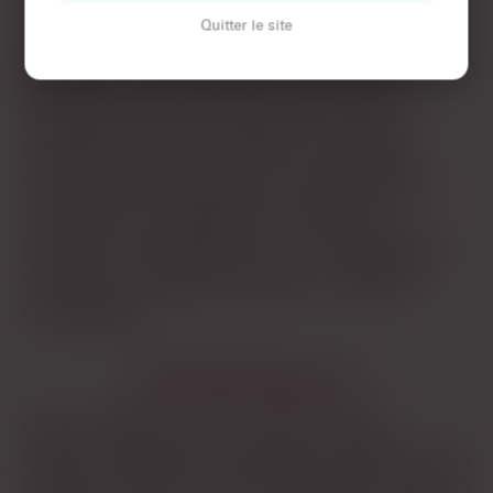
Quitter le site
LES AUTRES VILLES DE
VAL-DE-MARNE
Argenteuil
Asnières-sur-Seine
Aubervilliers
Aulnay-sous-Bois
Boulogne-Billancourt
Cergy
Champigny-sur-Marne
Colombes
Courbevoie
Drancy
Évry-Courcouronnes
Issy-les-Moulineaux
Ivry-sur-Seine
Levallois-Perret
Montreuil
Nanterre
Noisy-le-Grand
Paris
Rueil-Malmaison
Saint-Denis
Saint-Maur-des-Fossés
Versailles
Vitry-sur-Seine
LES PRINCIPALES VILLES
Paris
Marseille
Lyon
Toulouse
Nice
Nantes
Montpellier
Strasbourg
Bordeaux
Lille
Rennes
Reims
Toulon
Saint-Étienne
Le Havre