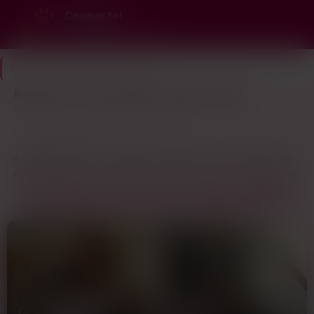
Cougar.tel
Vrai numéro. Vraie cougar.
Cougar.tel
>
Val-de-Marne
>
Créteil
Rencontre avec des femmes cougar à Créteil
10
Dernière connexion il y a 18 min
profils
À Créteil, les femmes cougar ne sont pas un mythe, mais une
réalité vibrante. Loin des clichés, elles incarnent une élégance
naturelle, un charme discret qui opère sans artifice. Ces
RENCONTRES LOCALES AVEC DES FEMMES MÛRES
femmes, souvent dans la force de l’âge, ont une confiance en
elles forgée par l’expérience, une assurance qui les rend
irrésistibles. Elles ne cherchent pas la complication, mais
plutôt la simplicité des échanges, la légèreté d’une
conversation, la sincérité d’un regard.
Leur désir est souvent celui d’une connexion authentique, d’un
partage sans prise de tête, d’une complicité qui se tisse au fil
Georgette
Agnès