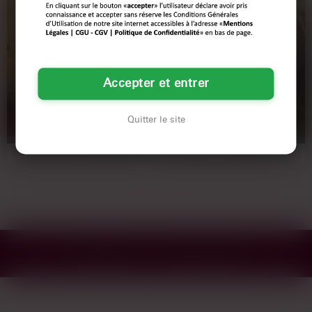
Elodie
Aïssatou
Accepter et entrer
52 ans
29 ans
Quitter le site
Lille
Ivry-sur-Seine
Pas intéressée par les mecs qui se
Salut les gars, j'ai la pêche
la jouent trop. Je veux juste ken, pas
aujourd'hui ! Je suis une meuf hot
d’engagement…
qui cherche du fun à…
Confidentialité
Mentions Légales